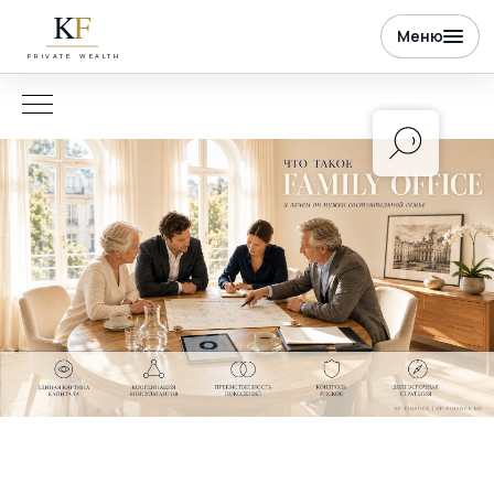
K
F
Меню
PRIVATE WEALTH