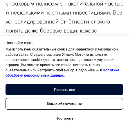
страховым полисом с накопительной частью
и несколькими частными инвестициями. Без
консолидированной отчётности сложно
понять даже базовые вещи: какова
реальная доля акций США в общем
Настройки cookie
капитале, сколько активов номинировано в
Мы используем обязательные cookie для корректной и безопасной
работы сайта. С вашего согласия Яндекс Метрика использует
долларах, какая часть капитала ликвидна и
аналитические cookie для статистики посещаемости и улучшения
какие обязательства возникнут при
страниц. Вы можете принять все cookie, оставить только
обязательные или настроить свой выбор. Подробнее — в
Политике
передаче активов следующему поколению.
обработки персональных данных
.
Family office собирает эту картину в
Принять все
регулярный отчёт — ежемесячный,
квартальный или иной, в зависимости
Только обязательные
от потребностей семьи.
Настроить