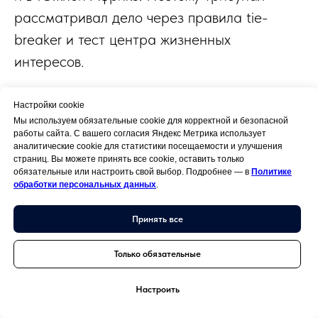
рассматривал дело через правила tie-
breaker и тест центра жизненных
интересов.
Важным обстоятельством было наличие
Настройки cookie
Мы используем обязательные cookie для корректной и безопасной
постоянного жилья в обеих странах. При
работы сайта. С вашего согласия Яндекс Метрика использует
такой ситуации первый критерий не давал
аналитические cookie для статистики посещаемости и улучшения
страниц. Вы можете принять все cookie, оставить только
окончательного ответа, поэтому трибунал
обязательные или настроить свой выбор. Подробнее — в
Политике
обработки персональных данных
.
перешёл к оценке центра жизненных
интересов: где личные и экономические
Принять все
отношения налогоплательщика были теснее.
Только обязательные
HMRC указывал на связь с
Настроить
Великобританией: налогоплательщик и его