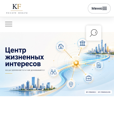
K
F
Меню
PRIVATE WEALTH